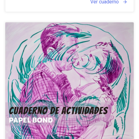
Ver cuaderno
arrow_forward