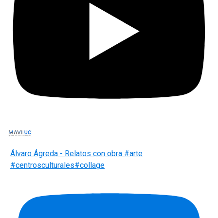
Álvaro Ágreda - Relatos con obra #arte
#centrosculturales#collage