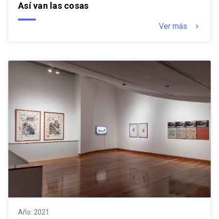
Así van las cosas
Ver más
keyboard_arrow_right
Año: 2021