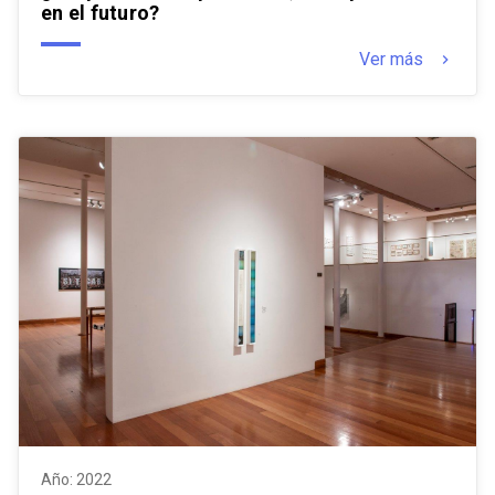
en el futuro?
Ver más
keyboard_arrow_right
Año: 2022