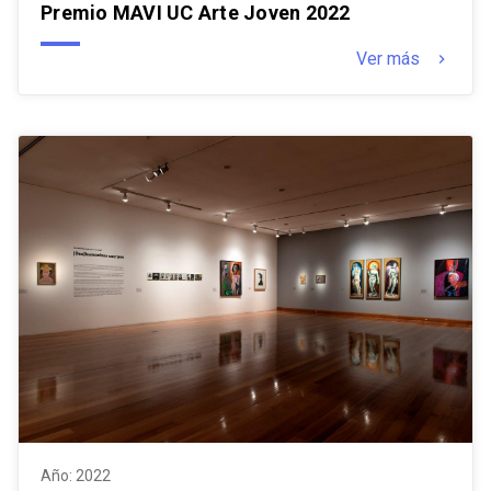
Premio MAVI UC Arte Joven 2022
Ver más
keyboard_arrow_right
Año: 2022