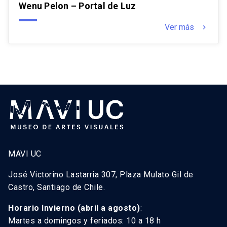
Wenu Pelon – Portal de Luz
Ver más
keyboard_arrow_right
MAVI UC
José Victorino Lastarria 307, Plaza Mulato Gil de
Castro, Santiago de Chile.
Horario Invierno (abril a agosto)
:
Martes a domingos y feriados: 10 a 18 h