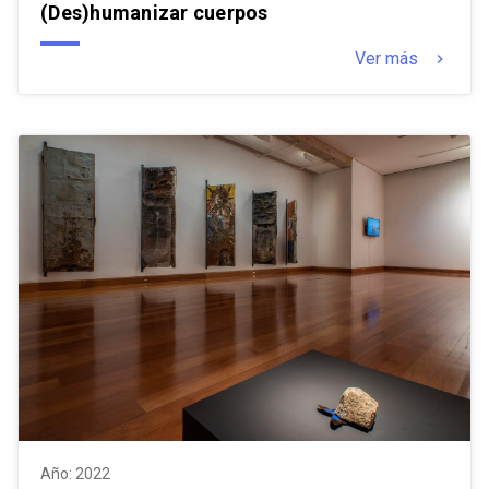
(Des)humanizar cuerpos
Ver más
keyboard_arrow_right
Año: 2022