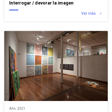
Interrogar / devorar la imagen
Ver más
keyboard_arrow_right
Año: 2021