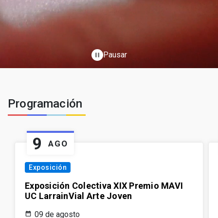
Pausar
pause
Programación
9
AGO
Exposición
Exposición Colectiva XIX Premio MAVI
UC LarrainVial Arte Joven
09 de agosto