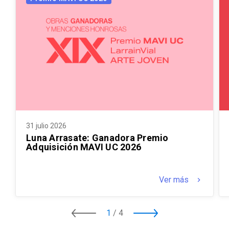
31 julio 2026
Luna Arrasate: Ganadora Premio
Adquisición MAVI UC 2026
Ver más
keyboard_arrow_right
1
/
4