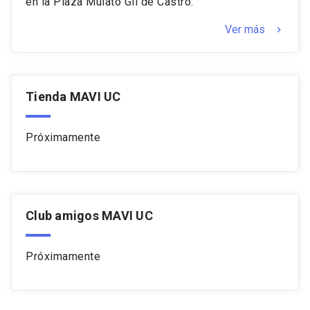
en la Plaza Mulato Gil de Castro.
Ver más
keyboard_arrow_right
Tienda MAVI UC
Próximamente
Club amigos MAVI UC
Próximamente