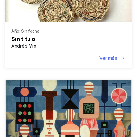
Año: Sin fecha
Sin título
Andrés Vio
Ver más
keyboard_arrow_right