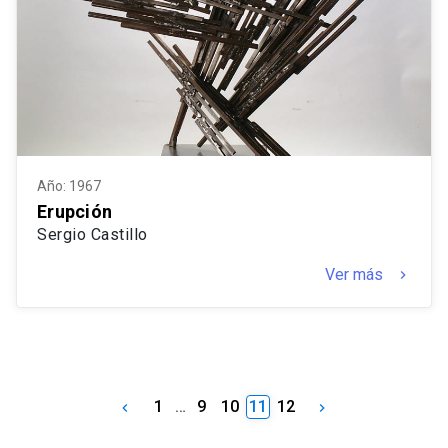
Año: 1967
Erupción
Sergio Castillo
Ver más
keyboard_arrow_right
1
…
9
10
11
12
keyboard_arrow_left
keyboard_arrow_right