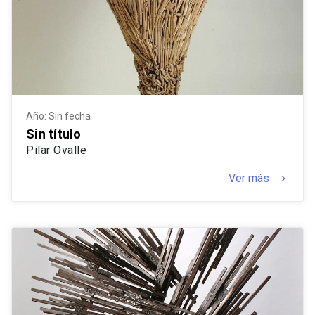
Año: Sin fecha
Sin título
Pilar Ovalle
Ver más
keyboard_arrow_right