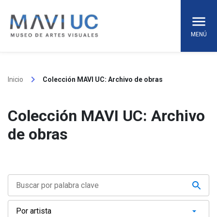
Skip
to
content
MENÚ
keyboard_arrow_right
Inicio
Colección MAVI UC: Archivo de obras
Colección MAVI UC: Archivo
de obras