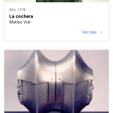
Año: 1978
La cochera
Matías Vial
Ver más
keyboard_arrow_right