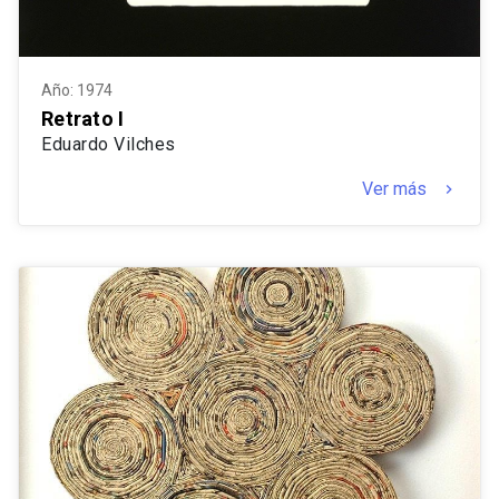
Año: 1974
Retrato I
Eduardo Vilches
Ver más
keyboard_arrow_right