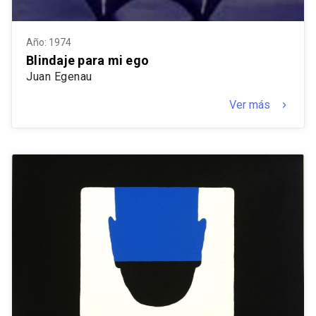
Año: 1974
Blindaje para mi ego
Juan Egenau
Ver más
keyboard_arrow_right