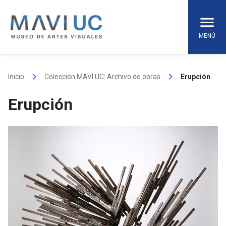
Skip
to
content
MENÚ
keyboard_arrow_right
keyboard_arrow_right
Inicio
Colección MAVI UC: Archivo de obras
Erupción
Erupción