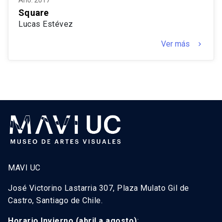
Año: 2017
Square
Lucas Estévez
Ver más
keyboard_arrow_right
MAVI UC
José Victorino Lastarria 307, Plaza Mulato Gil de
Castro, Santiago de Chile.
Horario Invierno (abril a agosto)
: