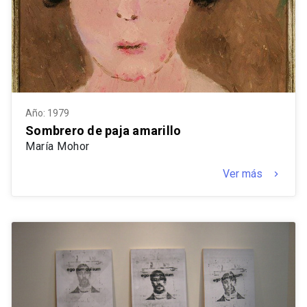
Año: 1979
Sombrero de paja amarillo
María Mohor
Ver más
keyboard_arrow_right