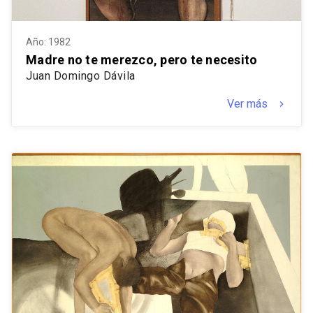
Año: 1982
Madre no te merezco, pero te necesito
Juan Domingo Dávila
Ver más
keyboard_arrow_right