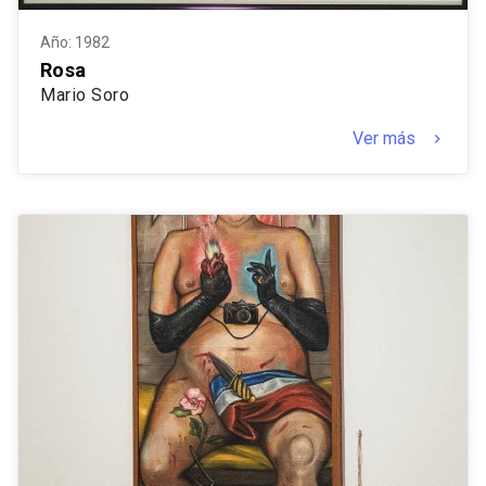
Año: 1982
Rosa
Mario Soro
Ver más
keyboard_arrow_right