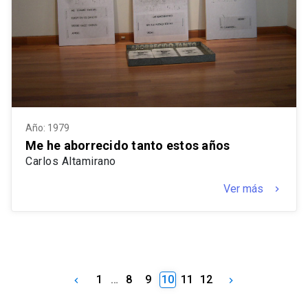
Año: 1979
Me he aborrecido tanto estos años
Carlos Altamirano
Ver más
keyboard_arrow_right
1
…
8
9
10
11
12
keyboard_arrow_left
keyboard_arrow_right