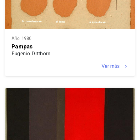
Año: 1980
Pampas
Eugenio Dittborn
Ver más
keyboard_arrow_right