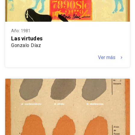
Año: 1981
Las virtudes
Gonzalo Díaz
Ver más
keyboard_arrow_right