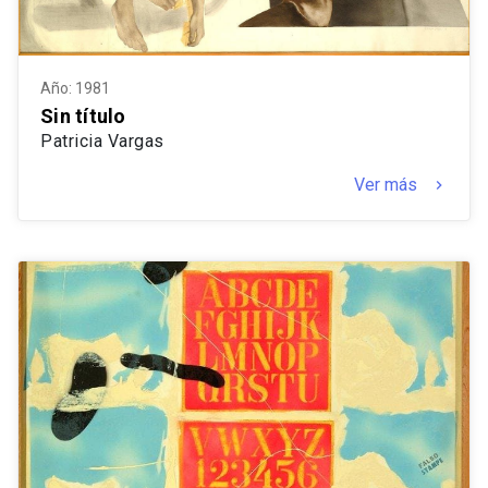
Año: 1981
Sin título
Patricia Vargas
Ver más
keyboard_arrow_right