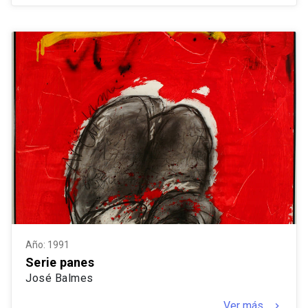
Año: 1991
Serie panes
José Balmes
Ver más
keyboard_arrow_right