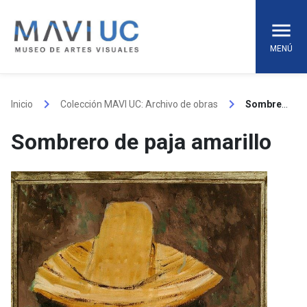
Skip
to
content
MENÚ
keyboard_arrow_right
keyboard_arrow_right
Inicio
Colección MAVI UC: Archivo de obras
Sombrero de paja amarillo
Sombrero de paja amarillo