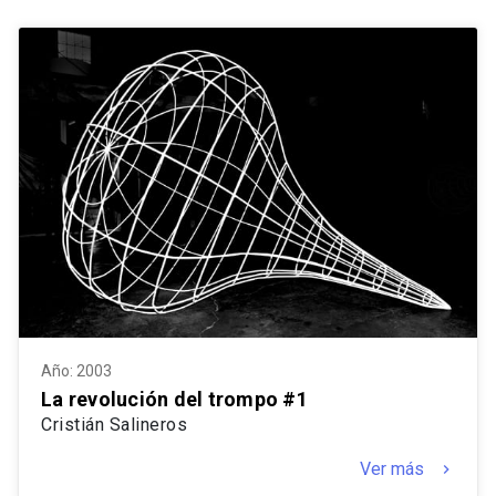
Año: 2003
La revolución del trompo #1
Cristián Salineros
Ver más
keyboard_arrow_right