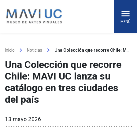
Skip
to
content
MENÚ
keyboard_arrow_right
keyboard_arrow_right
Inicio
Noticias
Una Colección que recorre Chile: MAVI UC lanza su catálogo en tres ciudades del país
Una Colección que recorre
Chile: MAVI UC lanza su
catálogo en tres ciudades
del país
13 mayo 2026