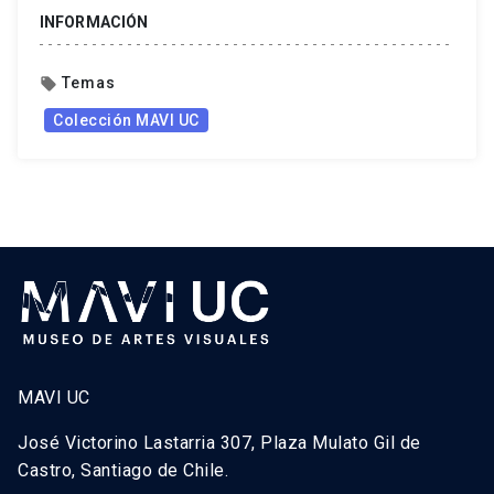
INFORMACIÓN
Temas
local_offer
Colección MAVI UC
MAVI UC
José Victorino Lastarria 307, Plaza Mulato Gil de
Castro, Santiago de Chile.