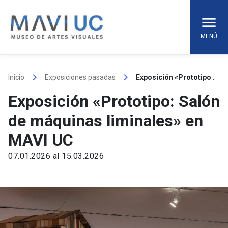
Skip
to
content
MENÚ
keyboard_arrow_right
keyboard_arrow_right
Inicio
Exposiciones pasadas
Exposición «Prototipo: Salón de máquinas liminales» en MAVI UC
Exposición «Prototipo: Salón
de máquinas liminales» en
MAVI UC
07.01.2026 al 15.03.2026