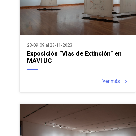
23-09-09 al 23-11-2023
Exposición “Vías de Extinción” en
MAVI UC
Ver más
keyboard_arrow_right