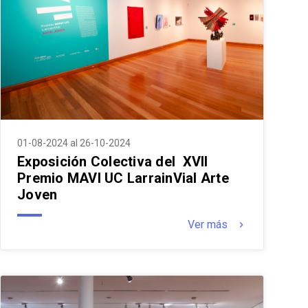
01-08-2024 al 26-10-2024
Exposición Colectiva del XVII
Premio MAVI UC LarrainVial Arte
Joven
Ver más
keyboard_arrow_right