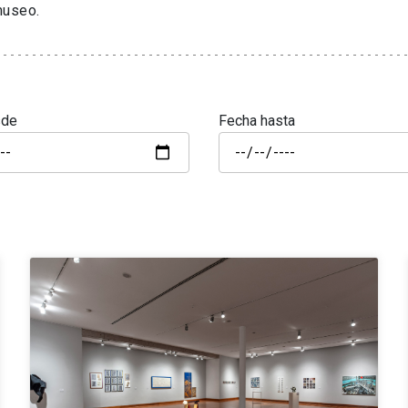
museo.
sde
Fecha hasta