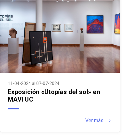
11-04-2024 al 07-07-2024
Exposición «Utopías del sol» en
MAVI UC
Ver más
keyboard_arrow_right