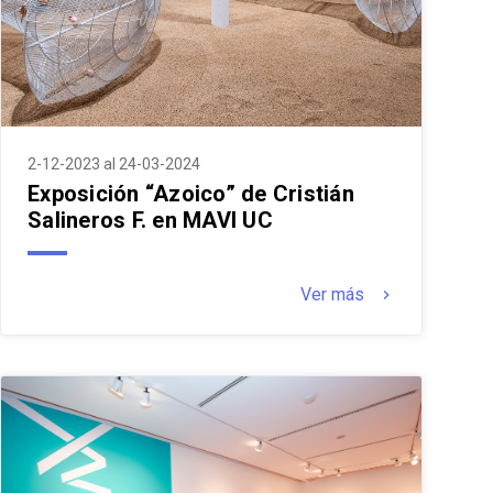
2-12-2023 al 24-03-2024
Exposición “Azoico” de Cristián
Salineros F. en MAVI UC
Ver más
keyboard_arrow_right