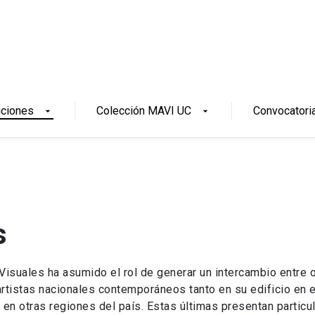
iciones
Colección MAVI UC
Convocatori
arrow_drop_down
arrow_drop_down
s
Visuales ha asumido el rol de generar un intercambio entre 
artistas nacionales contemporáneos tanto en su edificio en e
 en otras regiones del país. Estas últimas presentan partic