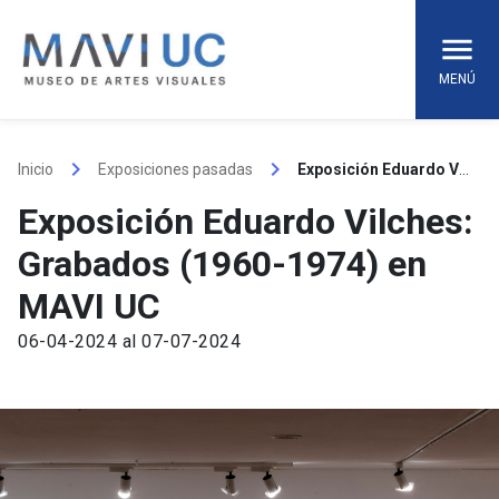
Skip
to
content
MENÚ
keyboard_arrow_right
keyboard_arrow_right
Inicio
Exposiciones pasadas
Exposición Eduardo Vilches: Grabados (1960-1974) en MAVI UC
Exposición Eduardo Vilches:
Grabados (1960-1974) en
MAVI UC
06-04-2024 al 07-07-2024