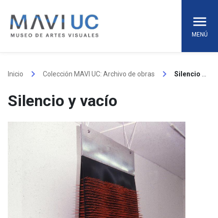
Skip
to
content
MENÚ
keyboard_arrow_right
keyboard_arrow_right
Inicio
Colección MAVI UC: Archivo de obras
Silencio y vacío
Silencio y vacío