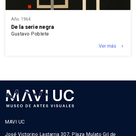
Año: 1964
De la serie negra
Gustavo Poblete
Ver más
keyboard_arrow_right
MAVI UC
José Victorino Lastarria 307, Plaza Mulato Gil de