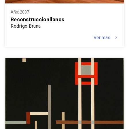
Año: 2007
Reconstruccionllanos
Rodrigo Bruna
Ver más
keyboard_arrow_right