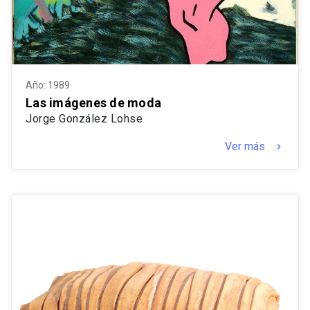
Año: 1989
Las imágenes de moda
Jorge González Lohse
Ver más
keyboard_arrow_right