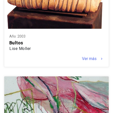
Año: 2003
Bultos
Lise Moller
Ver más
keyboard_arrow_right