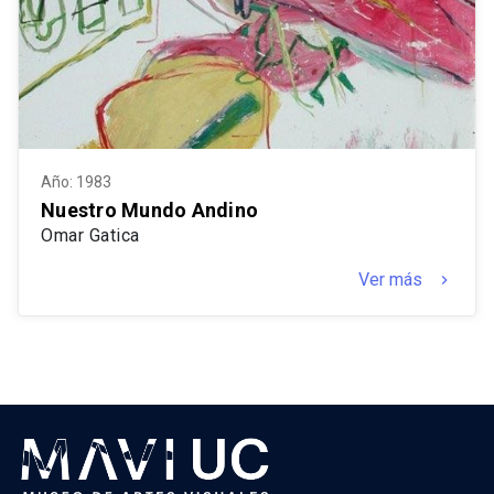
Año: 1983
Nuestro Mundo Andino
Omar Gatica
Ver más
keyboard_arrow_right