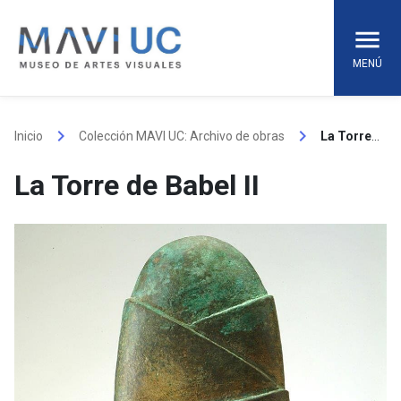
Skip
to
content
MENÚ
keyboard_arrow_right
keyboard_arrow_right
Inicio
Colección MAVI UC: Archivo de obras
La Torre de Babel II
La Torre de Babel II