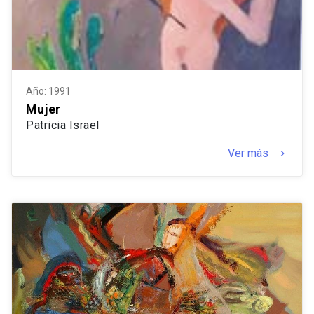
Año: 1991
Mujer
Patricia Israel
Ver más
keyboard_arrow_right