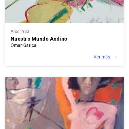
Año: 1983
Nuestro Mundo Andino
Omar Gatica
Ver más
keyboard_arrow_right