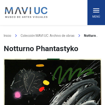
Skip
to
content
MENÚ
keyboard_arrow_right
keyboard_arrow_right
Inicio
Colección MAVI UC: Archivo de obras
Notturno Phantastyko
Notturno Phantastyko