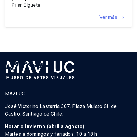
Pilar Elgueta
Ver más
keyboard_arrow_right
MAVI UC
José Victorino Lastarria 307, Plaza Mulato Gil de
Castro, Santiago de Chile.
Horario Invierno (abril a agosto)
:
Martes a domingos y feriados: 10 a 18 h