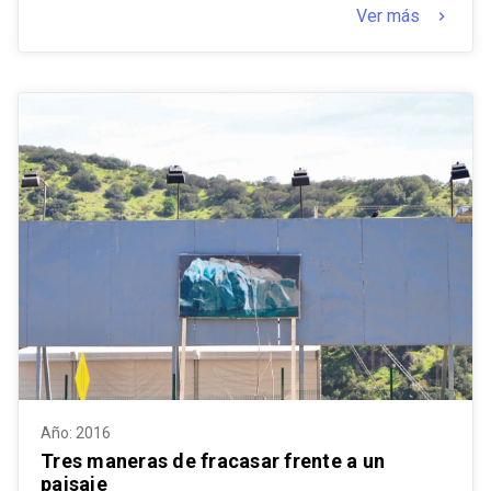
Ver más
keyboard_arrow_right
Año: 2016
Tres maneras de fracasar frente a un
paisaje