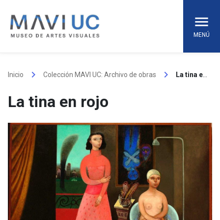
Skip
to
content
MENÚ
keyboard_arrow_right
keyboard_arrow_right
Inicio
Colección MAVI UC: Archivo de obras
La tina en rojo
La tina en rojo