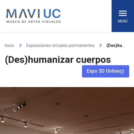
Skip
to
content
MENÚ
keyboard_arrow_right
keyboard_arrow_right
Inicio
Exposiciones virtuales permanentes
(Des)humanizar cuerpos
(Des)humanizar cuerpos
Expo 3D Online
launch