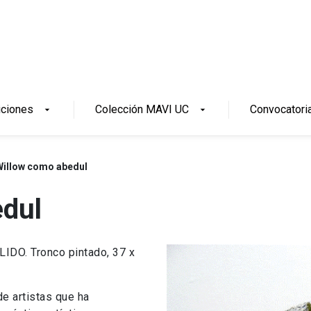
iciones
Colección MAVI UC
Convocatori
arrow_drop_down
arrow_drop_down
Willow como abedul
edul
IDO. Tronco pintado, 37 x
e artistas que ha