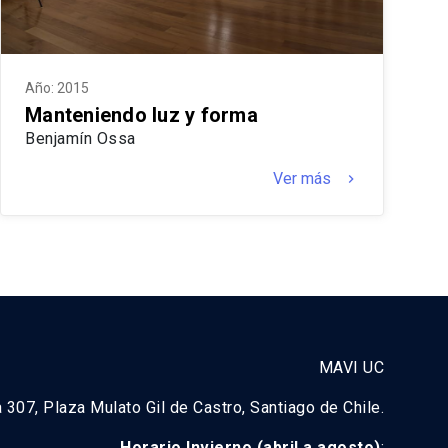
Año: 2015
Manteniendo luz y forma
Benjamín Ossa
Ver más
keyboard_arrow_right
MAVI UC
a 307, Plaza Mulato Gil de Castro, Santiago de Chile.
Horario Invierno (abril a agosto)
: