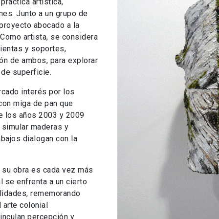
ráctica artística,
nes. Junto a un grupo de
 proyecto abocado a la
 Como artista, se considera
mientas y soportes,
ión de ambos, para explorar
 de superficie.
rcado interés por los
 con miga de pan que
tre los años 2003 y 2009
de simular maderas y
bajos dialogan con la
e su obra es cada vez más
l se enfrenta a un cierto
alidades, rememorando
 arte colonial
inculan percepción y