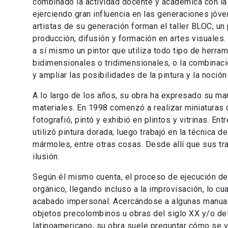
combinado la actividad docente y académica con la p
ejerciendo gran influencia en las generaciones jóve
artistas de su generación forman el taller BLOC, un
producción, difusión y formación en artes visuales.
a sí mismo un pintor que utiliza todo tipo de herra
bidimensionales o tridimensionales, o la combinac
y ampliar las posibilidades de la pintura y la noción
A lo largo de los años, su obra ha expresado su ma
materiales. En 1998 comenzó a realizar miniaturas
fotografió, pintó y exhibió en plintos y vitrinas. En
utilizó pintura dorada; luego trabajó en la técnica 
mármoles, entre otras cosas. Desde allí que sus tra
ilusión.
Según él mismo cuenta, el proceso de ejecución d
orgánico, llegando incluso a la improvisación, lo cua
acabado impersonal. Acercándose a algunas manu
objetos precolombinos u obras del siglo XX y/o del
latinoamericano, su obra suele preguntar cómo se v