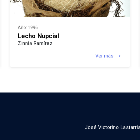
Año: 1996
Lecho Nupcial
Zinnia Ramírez
Ver más
keyboard_arrow_right
José Victorino Lastarri