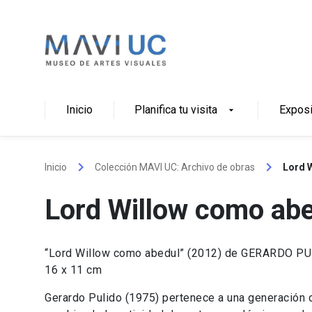
Skip
to
content
Inicio
Planifica tu visita
Expos
arrow_drop_down
keyboard_arrow_right
keyboard_arrow_right
Inicio
Colección MAVI UC: Archivo de obras
Lord 
Lord Willow como ab
“Lord Willow como abedul” (2012) de GERARDO PUL
16 x 11 cm
Gerardo Pulido (1975) pertenece a una generación d