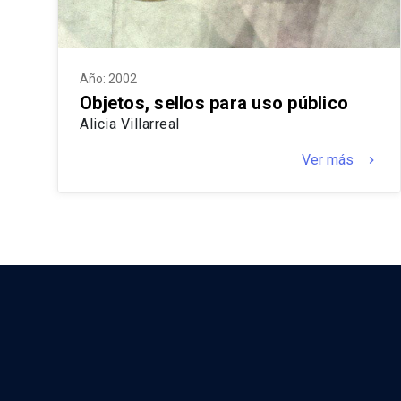
Año: 2002
Objetos, sellos para uso público
Alicia Villarreal
Ver más
keyboard_arrow_right