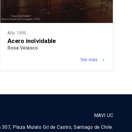
Año: 1995
Acero inolvidable
Rosa Velasco
Ver más
keyboard_arrow_right
MAVI UC
a 307, Plaza Mulato Gil de Castro, Santiago de Chile.