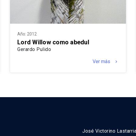
Año: 2012
Lord Willow como abedul
Gerardo Pulido
Ver más
keyboard_arrow_right
José Victorino Lastarri