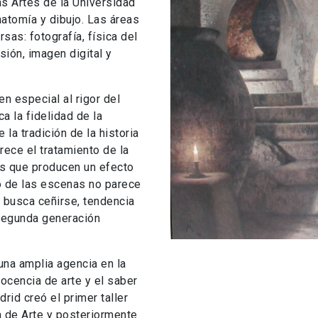
as Artes de la Universidad
atomía y dibujo. Las áreas
sas: fotografía, física del
isión, imagen digital y
n especial al rigor del
a la fidelidad de la
la tradición de la historia
orece el tratamiento de la
es que producen un efecto
o de las escenas no parece
 busca ceñirse, tendencia
 segunda generación
una amplia agencia en la
ocencia de arte y el saber
rid creó el primer taller
a de Arte y posteriormente