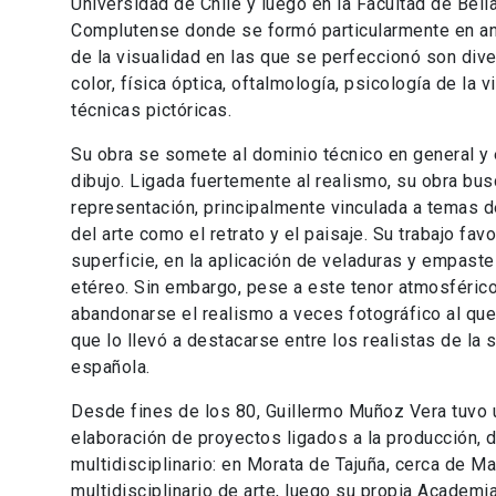
Universidad de Chile y luego en la Facultad de Bell
Complutense donde se formó particularmente en an
de la visualidad en las que se perfeccionó son diver
color, física óptica, oftalmología, psicología de la v
técnicas pictóricas.
Su obra se somete al dominio técnico en general y e
dibujo. Ligada fuertemente al realismo, su obra busc
representación, principalmente vinculada a temas de 
del arte como el retrato y el paisaje. Su trabajo fav
superficie, en la aplicación de veladuras y empast
etéreo. Sin embargo, pese a este tenor atmosféric
abandonarse el realismo a veces fotográfico al que
que lo llevó a destacarse entre los realistas de la
española.
Desde fines de los 80, Guillermo Muñoz Vera tuvo 
elaboración de proyectos ligados a la producción, d
multidisciplinario: en Morata de Tajuña, cerca de Mad
multidisciplinario de arte, luego su propia Academi