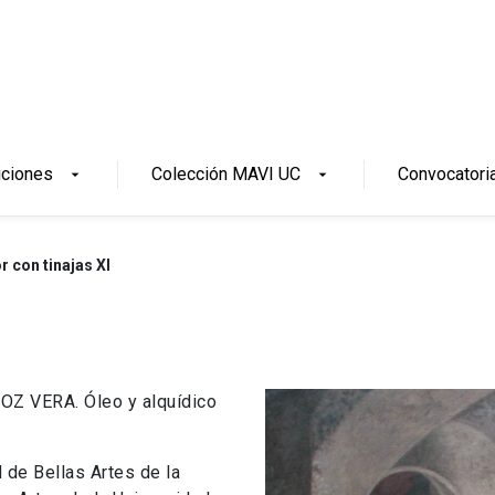
iciones
Colección MAVI UC
Convocatori
arrow_drop_down
arrow_drop_down
or con tinajas XI
ÑOZ VERA. Óleo y alquídico
 de Bellas Artes de la