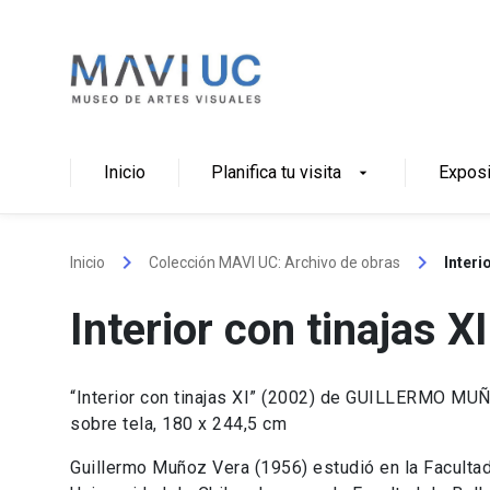
Skip
to
content
Inicio
Planifica tu visita
Expos
arrow_drop_down
keyboard_arrow_right
keyboard_arrow_right
Inicio
Colección MAVI UC: Archivo de obras
Interi
Interior con tinajas XI
“Interior con tinajas XI” (2002) de GUILLERMO MU
sobre tela, 180 x 244,5 cm
Guillermo Muñoz Vera (1956) estudió en la Facultad