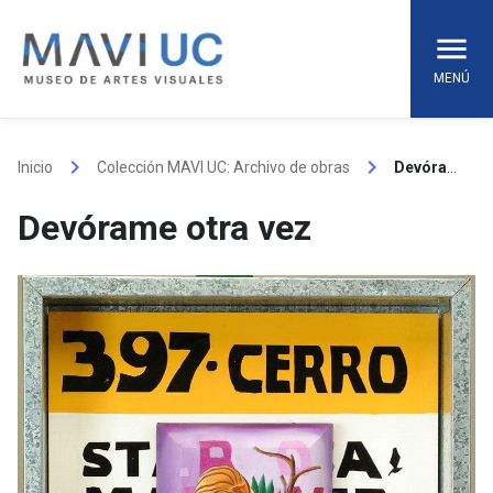
Skip
to
content
MENÚ
keyboard_arrow_right
keyboard_arrow_right
Inicio
Colección MAVI UC: Archivo de obras
Devórame otra vez
Devórame otra vez