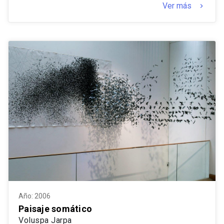
Ver más
keyboard_arrow_right
Año: 2006
Paisaje somático
Voluspa Jarpa