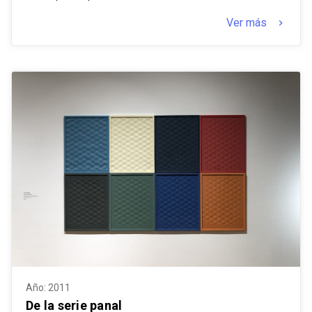
Ver más
keyboard_arrow_right
Año: 2011
De la serie panal