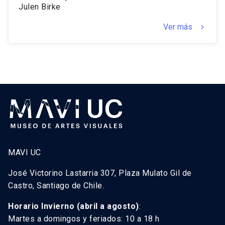
Julen Birke
Ver más
keyboard_arrow_right
MAVI UC
José Victorino Lastarria 307, Plaza Mulato Gil de
Castro, Santiago de Chile.
Horario Invierno (abril a agosto)
:
Martes a domingos y feriados: 10 a 18 h