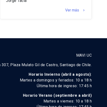
Jorge Tacla
Ver más
keyboard_arrow_right
MAVI UC
a 307, Plaza Mulato Gil de Castro, Santiago de Chile.
Horario Invierno (abril a agosto)
:
Martes a domingos y feriados: 10 a 18 h
Última hora de ingreso: 17:45 h
Horario Verano (septiembre a abril)
Martes a viernes: 10 a 18 h
Última hora de ingreso: 17:45 h