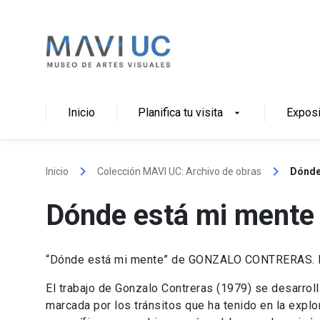
Skip
to
content
Inicio
Planifica tu visita
Expos
arrow_drop_down
keyboard_arrow_right
keyboard_arrow_right
Inicio
Colección MAVI UC: Archivo de obras
Dónde
Dónde está mi mente
“Dónde está mi mente” de GONZALO CONTRERAS. Es
El trabajo de Gonzalo Contreras (1979) se desarrolla
marcada por los tránsitos que ha tenido en la explo