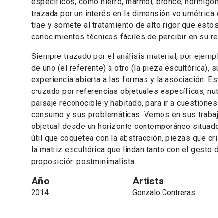
específicos, como hierro, mármol, bronce, hormigón
trazada por un interés en la dimensión volumétrica
trae y somete al tratamiento de alto rigor que est
conocimientos técnicos fáciles de percibir en su re
Siempre trazado por el análisis material, por ejemp
de uno (el referente) a otro (la pieza escultórica), 
experiencia abierta a las formas y la asociación. Es
cruzado por referencias objetuales específicas, nut
paisaje reconocible y habitado, para ir a cuestione
consumo y sus problemáticas. Vemos en sus trabaj
objetual desde un horizonte contemporáneo situado,
útil que coquetea con la abstracción, piezas que cris
la matriz escultórica que lindan tanto con el gest
proposición postminimalista.
Año
Artista
2014
Gonzalo Contreras