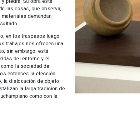
 y piedra. Su obra está
 de las cosas, que observa,
os materiales demandan,
sultado.
lo, en los traspasos luego
sus trabajos nos ofrecen una
to, sin embargo, está
ridas del entorno y el
s como la sociedad de
os entonces la elección
 la dislocación de objeto
talizan la larga tradición de
o duchampiano como con la