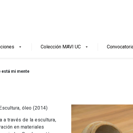
iciones
Colección MAVI UC
Convocatori
arrow_drop_down
arrow_drop_down
 está mi mente
cultura, óleo (2014)
 a través de la escultura,
ración en materiales