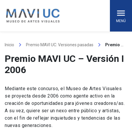
Skip
to
content
MENÚ
keyboard_arrow_right
keyboard_arrow_right
Inicio
Premio MAVI UC: Versiones pasadas
Premio MAVI UC – Versión I 2006
Premio MAVI UC – Versión I
2006
Mediante este concurso, el Museo de Artes Visuales
se proyecta desde 2006 como agente activo en la
creación de oportunidades para jóvenes creadores/as.
A su vez, quiere ser un nexo entre público y artistas,
con el fin de reflejar inquietudes y tendencias de las
nuevas generaciones.