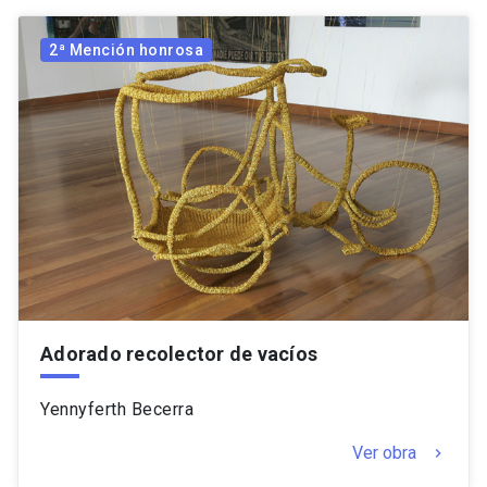
2ª Mención honrosa
Adorado recolector de vacíos
Yennyferth Becerra
Ver obra
keyboard_arrow_right