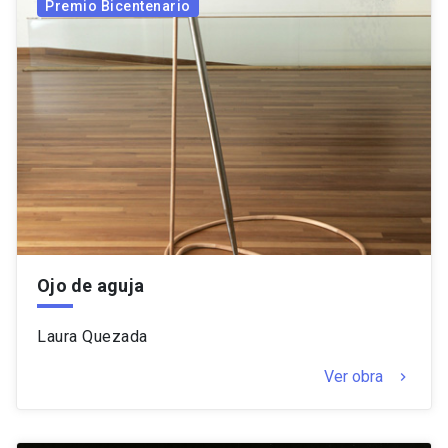
Premio Bicentenario
Ojo de aguja
Laura Quezada
Ver obra
keyboard_arrow_right