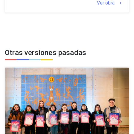
Ver obra
keyboard_arrow_right
Otras versiones pasadas