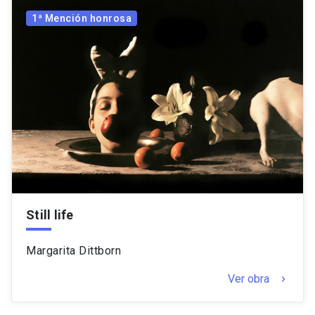
1ª Mención honrosa
Still life
Margarita Dittborn
Ver obra
keyboard_arrow_right