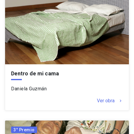
Dentro de mi cama
Daniela Guzmán
Ver obra
keyboard_arrow_right
3° Premio