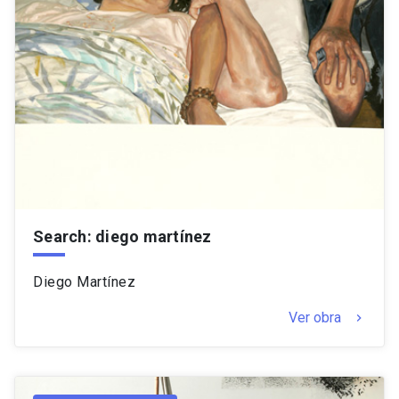
Search: diego martínez
Diego Martínez
Ver obra
keyboard_arrow_right