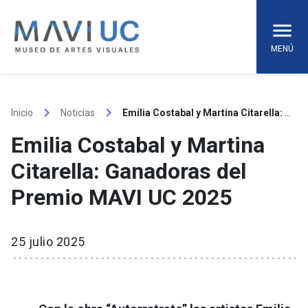
Skip
to
content
MENÚ
keyboard_arrow_right
keyboard_arrow_right
Inicio
Noticias
Emilia Costabal y Martina Citarella: Ganadoras del Premio MAVI UC 2025
Emilia Costabal y Martina
Citarella: Ganadoras del
Premio MAVI UC 2025
25 julio 2025