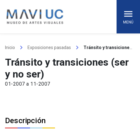
Skip
to
content
MENÚ
keyboard_arrow_right
keyboard_arrow_right
Inicio
Exposiciones pasadas
Tránsito y transiciones (ser y no ser)
Tránsito y transiciones (ser
y no ser)
01-2007 a 11-2007
Descripción