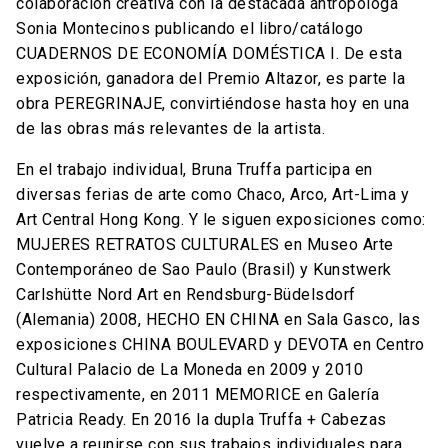
colaboración creativa con la destacada antropóloga
Sonia Montecinos publicando el libro/catálogo
CUADERNOS DE ECONOMÍA DOMÉSTICA I. De esta
exposición, ganadora del Premio Altazor, es parte la
obra PEREGRINAJE, convirtiéndose hasta hoy en una
de las obras más relevantes de la artista.
En el trabajo individual, Bruna Truffa participa en
diversas ferias de arte como Chaco, Arco, Art-Lima y
Art Central Hong Kong. Y le siguen exposiciones como:
MUJERES RETRATOS CULTURALES en Museo Arte
Contemporáneo de Sao Paulo (Brasil) y Kunstwerk
Carlshütte Nord Art en Rendsburg-Büdelsdorf
(Alemania) 2008, HECHO EN CHINA en Sala Gasco, las
exposiciones CHINA BOULEVARD y DEVOTA en Centro
Cultural Palacio de La Moneda en 2009 y 2010
respectivamente, en 2011 MEMORICE en Galería
Patricia Ready. En 2016 la dupla Truffa + Cabezas
vuelve a reunirse con sus trabajos individuales para