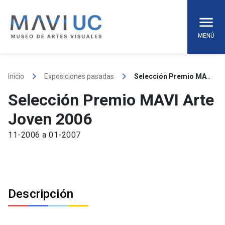
Skip
to
content
MENÚ
keyboard_arrow_right
keyboard_arrow_right
Inicio
Exposiciones pasadas
Selección Premio MAVI Arte Joven 2006
Selección Premio MAVI Arte
Joven 2006
11-2006 a 01-2007
Descripción