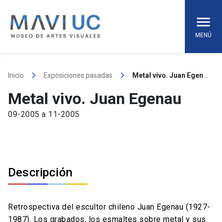
Skip
to
content
MENÚ
keyboard_arrow_right
keyboard_arrow_right
Inicio
Exposiciones pasadas
Metal vivo. Juan Egenau
Metal vivo. Juan Egenau
09-2005 a 11-2005
Descripción
Retrospectiva del escultor chileno Juan Egenau (1927-
1987). Los grabados, los esmaltes sobre metal y sus