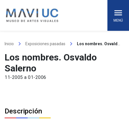
Skip
to
content
MENÚ
keyboard_arrow_right
keyboard_arrow_right
Inicio
Exposiciones pasadas
Los nombres. Osvaldo Salerno
Los nombres. Osvaldo
Salerno
11-2005 a 01-2006
Descripción