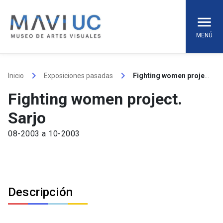
Skip
to
content
MENÚ
keyboard_arrow_right
keyboard_arrow_right
Inicio
Exposiciones pasadas
Fighting women project. Sarjo
Fighting women project.
Sarjo
08-2003 a 10-2003
Descripción