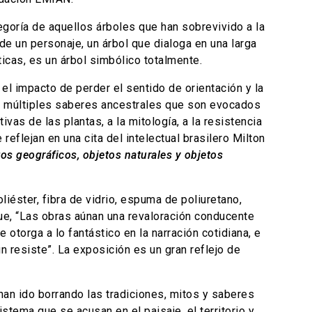
legoría de aquellos árboles que han sobrevivido a la
de un personaje, un árbol que dialoga en una larga
icas, es un árbol simbólico totalmente.
el impacto de perder el sentido de orientación y la
de múltiples saberes ancestrales que son evocados
vas de las plantas, a la mitología, a la resistencia
reflejan en una cita del intelectual brasilero Milton
tos geográficos, objetos naturales y objetos
liéster, fibra de vidrio, espuma de poliuretano,
que, “Las obras aúnan una revaloración conducente
 otorga a lo fantástico en la narración cotidiana, e
 resiste”. La exposición es un gran reflejo de
han ido borrando las tradiciones, mitos y saberes
ema que se acusan en el paisaje, el territorio y