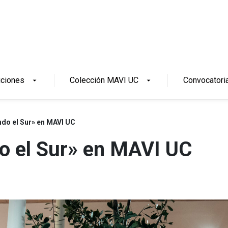
iciones
Colección MAVI UC
Convocatori
arrow_drop_down
arrow_drop_down
ndo el Sur» en MAVI UC
o el Sur» en MAVI UC