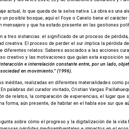
je actual, lo que queda de la selva nativa. La obra es una a
 un posible bosque, aquí el Foye o Canelo tiene el carácter 
un mensajero y que ha estado presente en las gestiones polít
 a tres instancias: el significado de un proceso de pérdida, 
d creativa. El proceso de perder el sur implica la pérdida 
de diferentes relatos: Saberes asociados a las acciones curati
ceso creativo y las motivaciones que guían esta exposición se 
interacción e interrelación constante entre, por un lado, obje
la sociedad en movimiento.” (1996).
as inéditas, realizadas en diferentes materialidades como po
 En palabras del curador invitado, Cristian Vargas Paillahue
n de relatos, la comparación de experiencias, el lugar que se
 forma, aún presente, de habitar en el habla ese sur que aún
gunta sobre cómo el progreso y la digitalización de la vida 
merosas pérdidas medioambientales e impactos en el ecosist