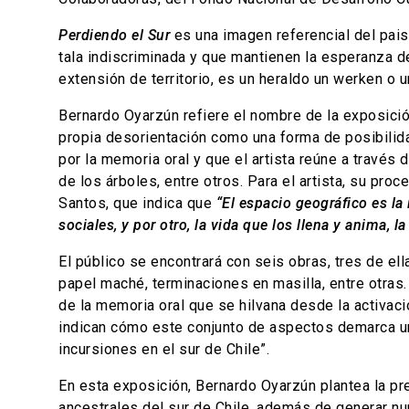
Perdiendo el Sur
es una imagen referencial del paisa
tala indiscriminada y que mantienen la esperanza de
extensión de territorio, es un heraldo un werken o 
Bernardo Oyarzún refiere el nombre de la exposición
propia desorientación como una forma de posibilida
por la memoria oral y que el artista reúne a través 
de los árboles, entre otros. Para el artista, su pro
Santos, que indica que
“El espacio geográfico es la
sociales, y por otro, la vida que los llena y anima, 
El público se encontrará con seis obras, tres de ell
papel maché, terminaciones en masilla, entre otras.
de la memoria oral que se hilvana desde la activació
indican cómo este conjunto de aspectos demarca una
incursiones en el sur de Chile”.
En esta exposición, Bernardo Oyarzún plantea la pre
ancestrales del sur de Chile, además de generar nu