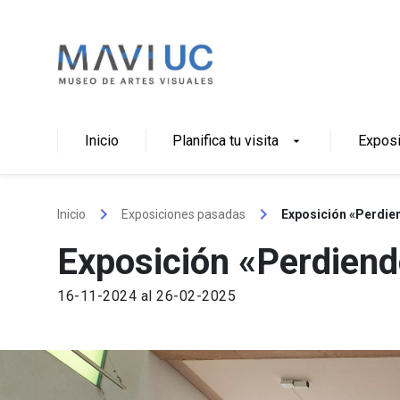
Skip
to
content
Inicio
Planifica tu visita
Expos
arrow_drop_down
keyboard_arrow_right
keyboard_arrow_right
Inicio
Exposiciones pasadas
Exposición «Perdie
Exposición «Perdiend
16-11-2024 al 26-02-2025