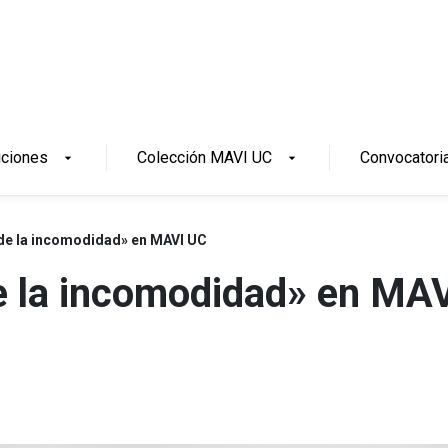
iciones
Colección MAVI UC
Convocatori
arrow_drop_down
arrow_drop_down
 de la incomodidad» en MAVI UC
de la incomodidad» en MA