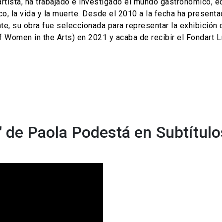
artista, ha trabajado e investigado el mundo gastronómico, ed
nico, la vida y la muerte. Desde el 2010 a la fecha ha presen
nte, su obra fue seleccionada para representar la exhibic
omen in the Arts) en 2021 y acaba de recibir el Fondart Lí
d" de Paola Podestá en Subtítul