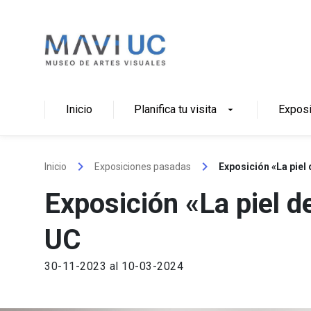
Skip
to
content
Inicio
Planifica tu visita
Expos
arrow_drop_down
keyboard_arrow_right
keyboard_arrow_right
Inicio
Exposiciones pasadas
Exposición «La piel
Exposición «La piel 
UC
30-11-2023 al 10-03-2024