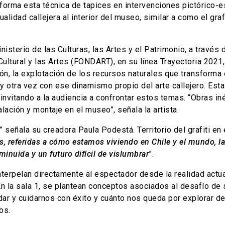
forma esta técnica de tapices en intervenciones pictórico-e
lidad callejera al interior del museo, similar a como el graff
nisterio de las Culturas, las Artes y el Patrimonio, a travé
ultural y las Artes (FONDART), en su línea Trayectoria 2021
ión, la explotación de los recursos naturales que transforma
 otra vez con ese dinamismo propio del arte callejero. Esta 
nvitando a la audiencia a confrontar estos temas. “Obras in
ación y montaje en el museo”, señala la artista.
” señala su creadora Paula Podestá. Territorio del grafiti en 
referidas a cómo estamos viviendo en Chile y el mundo, la 
minuida y un futuro difícil de vislumbrar
”.
nterpelan directamente al espectador desde la realidad actual
En la sala 1, se plantean conceptos asociados al desafío de s
 y cuidarnos con éxito y cuánto nos queda por explorar dentr
os.