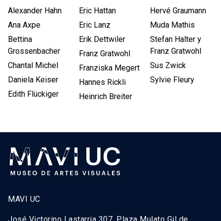
Alexander Hahn
Eric Hattan
Hervé Graumann
Ana Axpe
Eric Lanz
Muda Mathis
Bettina
Erik Dettwiler
Stefan Halter y
Grossenbacher
Franz Gratwohl
Franz Gratwohl
Chantal Michel
Sus Zwick
Franziska Megert
Daniela Keiser
Sylvie Fleury
Hannes Rickli
Edith Flückiger
Heinrich Breiter
MAVI UC
José Victorino Lastarria 307, Plaza Mulato Gil de