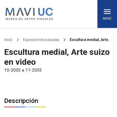
Skip
to
content
MENÚ
keyboard_arrow_right
keyboard_arrow_right
Inicio
Exposiciones pasadas
Escultura medial, Arte suizo en video
Escultura medial, Arte suizo
en video
10-2003 a 11-2003
Descripción