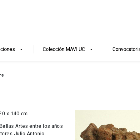
iciones
Colección MAVI UC
Convocatori
arrow_drop_down
arrow_drop_down
re
 20 x 140 cm
Bellas Artes entre los años
tores Julio Antonio