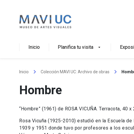
Skip
to
content
Inicio
Planifica tu visita
Expos
arrow_drop_down
keyboard_arrow_right
keyboard_arrow_right
Inicio
Colección MAVI UC: Archivo de obras
Homb
Hombre
“Hombre” (1961) de ROSA VICUÑA. Terracota, 40 x
Rosa Vicuña (1925-2010) estudió en la Escuela de 
1939 y 1951 donde tuvo por profesores a los escul