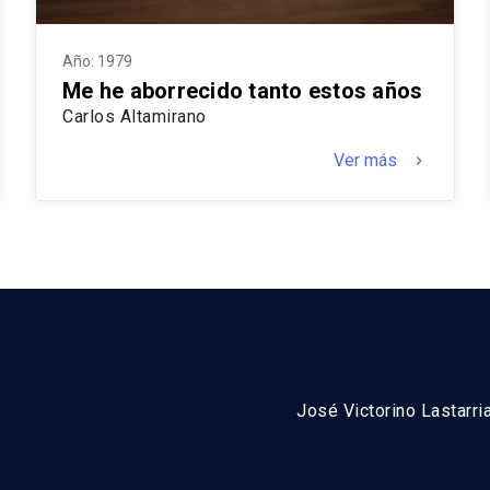
Año: 1979
Me he aborrecido tanto estos años
Carlos Altamirano
Ver más
keyboard_arrow_right
José Victorino Lastarri