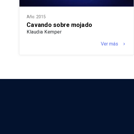
Año: 2015
Cavando sobre mojado
Klaudia Kemper
Ver más
keyboard_arrow_right