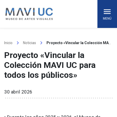
Skip
to
content
MENÚ
keyboard_arrow_right
keyboard_arrow_right
Inicio
Noticias
Proyecto «Vincular la Colección MAVI UC para todos los públicos»
Proyecto «Vincular la
Colección MAVI UC para
todos los públicos»
30 abril 2026