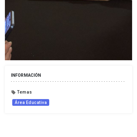
INFORMACIÓN
Temas
local_offer
Área Educativa