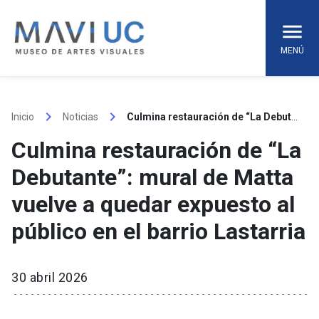
Skip
to
content
MENÚ
keyboard_arrow_right
keyboard_arrow_right
Inicio
Noticias
Culmina restauración de “La Debutante”: mural de Matta vuelve a quedar expuesto al público en el barrio Lastarria
Culmina restauración de “La
Debutante”: mural de Matta
vuelve a quedar expuesto al
público en el barrio Lastarria
30 abril 2026