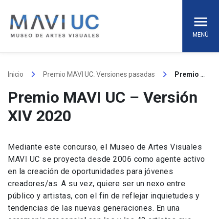
Skip
to
content
MENÚ
keyboard_arrow_right
keyboard_arrow_right
Inicio
Premio MAVI UC: Versiones pasadas
Premio MAVI UC – Versión XIV 2020
Premio MAVI UC – Versión
XIV 2020
Mediante este concurso, el Museo de Artes Visuales
MAVI UC se proyecta desde 2006 como agente activo
en la creación de oportunidades para jóvenes
creadores/as. A su vez, quiere ser un nexo entre
público y artistas, con el fin de reflejar inquietudes y
tendencias de las nuevas generaciones. En una