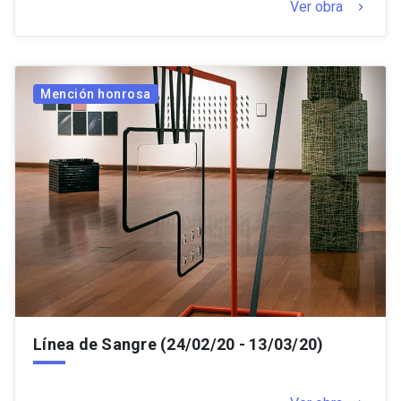
Ver obra
keyboard_arrow_right
Mención honrosa
Línea de Sangre (24/02/20 - 13/03/20)