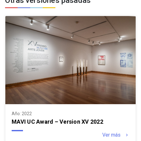
Otras versiones pasadas
Año: 2022
MAVI UC Award – Version XV 2022
Ver más
keyboard_arrow_right