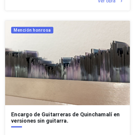
Ver obra
keyboard_arrow_right
Mención honrosa
Encargo de Guitarreras de Quinchamalí en
versiones sin guitarra.