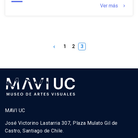
Ver más
keyboard_arrow_right
1
2
3
keyboard_arrow_left
MAVI UC
José Victorino Lastarria 307, Plaza Mulato Gil de
Castro, Santiago de Chile.