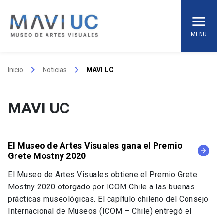
Skip
to
content
MENÚ
keyboard_arrow_right
keyboard_arrow_right
Inicio
Noticias
MAVI UC
MAVI UC
El Museo de Artes Visuales gana el Premio
arrow_forward
Grete Mostny 2020
El Museo de Artes Visuales obtiene el Premio Grete
Mostny 2020 otorgado por ICOM Chile a las buenas
prácticas museológicas. El capítulo chileno del Consejo
Internacional de Museos (ICOM – Chile) entregó el