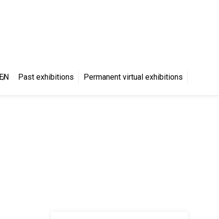
S
EN
Past exhibitions
Permanent virtual exhibitions