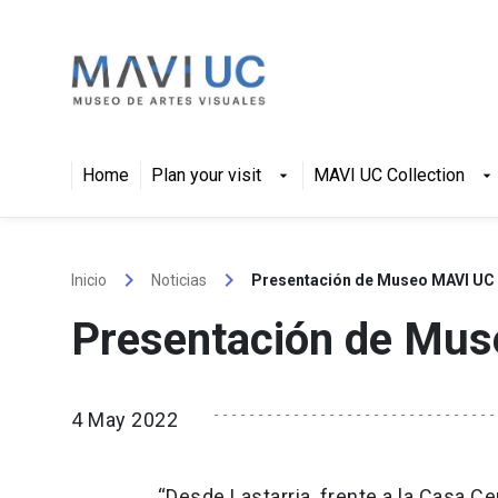
Skip
to
content
Home
Plan your visit
MAVI UC Collection
arrow_drop_down
arrow_drop_down
keyboard_arrow_right
keyboard_arrow_right
Inicio
Noticias
Presentación de Museo MAVI UC
Presentación de Mu
4 May 2022
“Desde Lastarria, frente a la Casa Ce