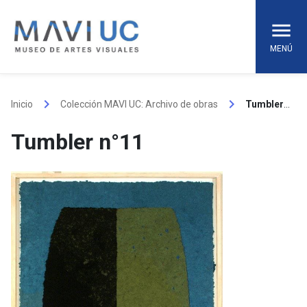
Skip
to
content
MENÚ
keyboard_arrow_right
keyboard_arrow_right
Inicio
Colección MAVI UC: Archivo de obras
Tumbler n°11
Tumbler n°11