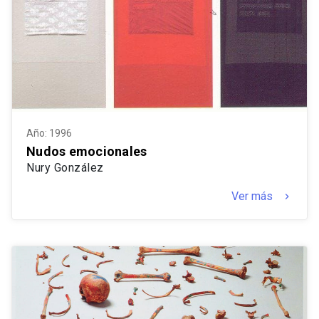
Año: 1996
Nudos emocionales
Nury González
Ver más
keyboard_arrow_right