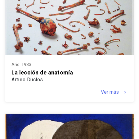
Año: 1983
La lección de anatomía
Arturo Duclos
Ver más
keyboard_arrow_right