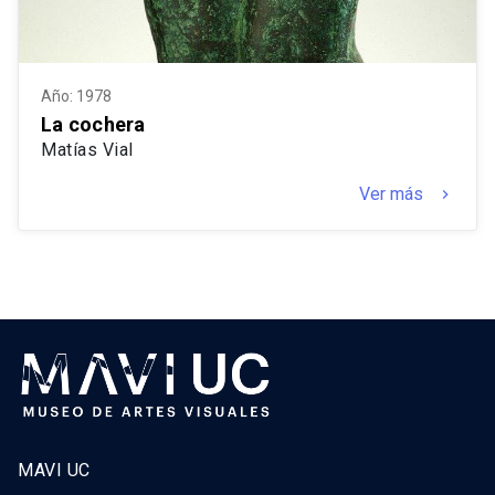
Año: 1978
La cochera
Matías Vial
Ver más
keyboard_arrow_right
MAVI UC