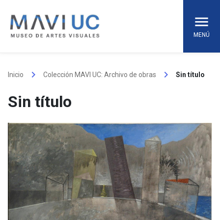
Skip
to
content
MENÚ
keyboard_arrow_right
keyboard_arrow_right
Inicio
Colección MAVI UC: Archivo de obras
Sin título
Sin título