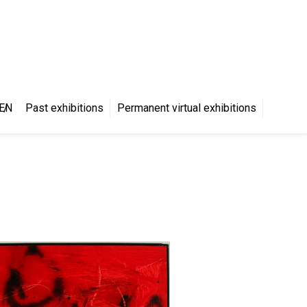
S
EN
Past exhibitions
Permanent virtual exhibitions