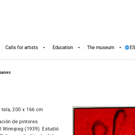
Calls for artists
Education
The museum
E
arrow_drop_down
arrow_drop_down
arrow_drop_down
 panes
tela, 200 x 166 cm
ación de pintores
l Winnipeg (1939). Estudió