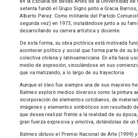
en la Escuela de Bellas Artes de la Universidad de C
setenta fundó el Grupo Signo junto a Gracia Barrios
Alberto Pérez. Como militante del Partido Comunista,
segunda vez) en 1973, instalándose junto a su fami
desarrollando su carrera artística y docente.
De esta forma, su obra pictórica está motivada fu
acontecer político y social que forma parte de su b
colectiva chilena y latinoamericana. En ella hace u
medio de expresión, vinculándose en sus comienzos
que va matizando, a lo largo de su trayectoria.
Aunque el óleo fue siempre una de sus mayores he
Balmes exploró medios diversos como la pintura aer
incorporación de elementos cotidianos, de material
imágenes y elementos simbólicos son resultado del
que desea realizar frente a la realidad de su época
gran fuerza expresiva y emotiva, dotándolas de un f
Balmes obtuvo el Premio Nacional de Arte (1999) y