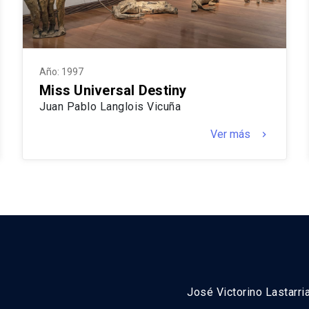
Año: 1997
Miss Universal Destiny
Juan Pablo Langlois Vicuña
Ver más
keyboard_arrow_right
José Victorino Lastarri