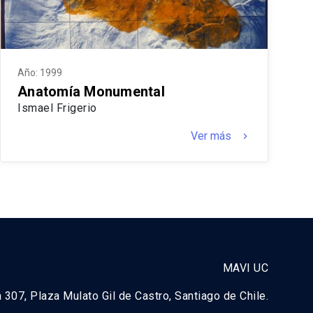
Año: 1999
Anatomía Monumental
Ismael Frigerio
Ver más
keyboard_arrow_right
MAVI UC
a 307, Plaza Mulato Gil de Castro, Santiago de Chile.