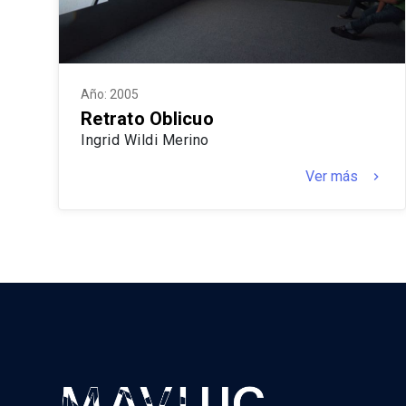
Año: 2005
Retrato Oblicuo
Ingrid Wildi Merino
Ver más
keyboard_arrow_right