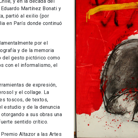
hile, y en la década del
, Eduardo Martínez Bonati y
 partió al exilio (por
lia en París donde continuó
ndamentalmente por el
iografía y de la memoria
so del gesto pictórico como
 con el informalismo, el
rramientas de expresión,
osol y el collage. La
es toscos, de textos,
 estudio y de la denuncia
, otorgando a sus obras una
uerte sentido crítico.
 Premio Altazor a las Artes