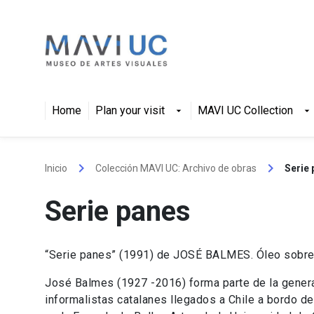
Skip
to
content
Home
Plan your visit
MAVI UC Collection
arrow_drop_down
arrow_drop_down
keyboard_arrow_right
keyboard_arrow_right
Inicio
Colección MAVI UC: Archivo de obras
Serie
Serie panes
“Serie panes” (1991) de JOSÉ BALMES. Óleo sobre 
José Balmes (1927 -2016) forma parte de la gener
informalistas catalanes llegados a Chile a bordo de