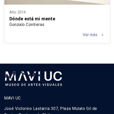
Año: 2014
Dónde está mi mente
Gonzalo Contreras
Ver más
keyboard_arrow_right
MAVI UC
José Victorino Lastarria 307, Plaza Mulato Gil de