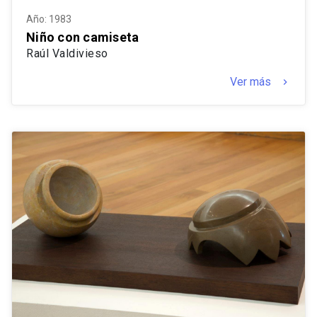
Año: 1983
Niño con camiseta
Raúl Valdivieso
Ver más
keyboard_arrow_right