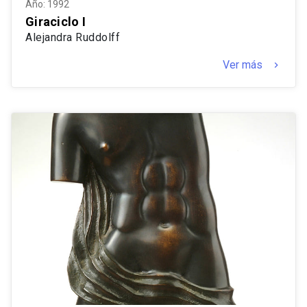
Año: 1992
Giraciclo I
Alejandra Ruddolff
Ver más
keyboard_arrow_right