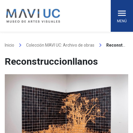
Skip
to
content
MENÚ
keyboard_arrow_right
keyboard_arrow_right
Inicio
Colección MAVI UC: Archivo de obras
Reconstruccionllanos
Reconstruccionllanos