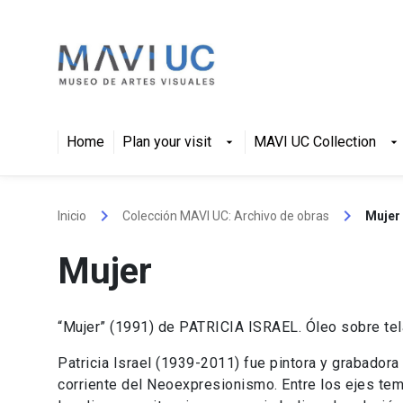
Skip
to
content
Home
Plan your visit
MAVI UC Collection
arrow_drop_down
arrow_drop_down
keyboard_arrow_right
keyboard_arrow_right
Inicio
Colección MAVI UC: Archivo de obras
Mujer
Mujer
“Mujer” (1991) de PATRICIA ISRAEL. Óleo sobre tel
Patricia Israel (1939-2011) fue pintora y grabadora 
corriente del Neoexpresionismo. Entre los ejes tem