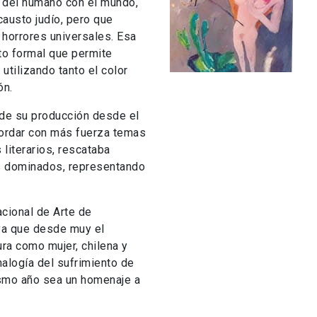
n del humano con el mundo,
austo judío, pero que
 horrores universales. Esa
to formal que permite
utilizando tanto el color
ón.
 de su producción desde el
abordar con más fuerza temas
 literarios, rescataba
s dominados, representando
acional de Arte de
 ya que desde muy el
ra como mujer, chilena y
nalogía del sufrimiento de
ismo año sea un homenaje a