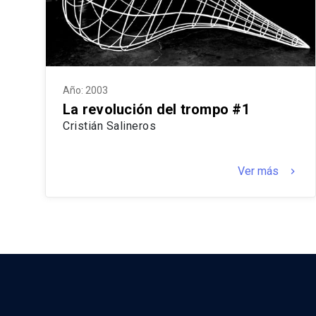
Año: 2003
La revolución del trompo #1
Cristián Salineros
Ver más
keyboard_arrow_right