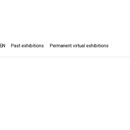
S
EN
Past exhibitions
Permanent virtual exhibitions