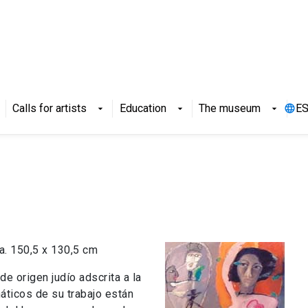
Calls for artists
Education
The museum
E
arrow_drop_down
arrow_drop_down
arrow_drop_down
a. 150,5 x 130,5 cm
de origen judío adscrita a la
áticos de su trabajo están