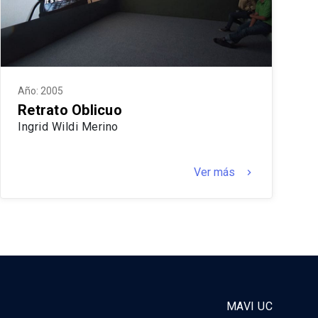
Año: 2005
Retrato Oblicuo
Ingrid Wildi Merino
Ver más
keyboard_arrow_right
MAVI UC