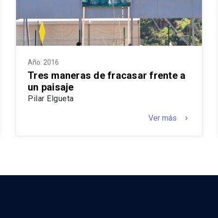
Año: 2016
Tres maneras de fracasar frente a
un paisaje
Pilar Elgueta
Ver más
keyboard_arrow_right