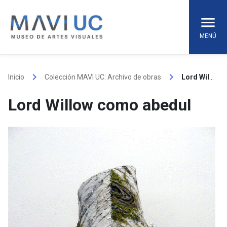
Skip
to
content
MENÚ
keyboard_arrow_right
keyboard_arrow_right
Inicio
Colección MAVI UC: Archivo de obras
Lord Willow como abedul
Lord Willow como abedul