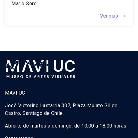
Mario Soro
Ver más
keyboard_arrow_right
MAVI UC
José Victorino Lastarria 307, Plaza Mulato Gil de
Castro, Santiago de Chile.
Abierto de martes a domingo, de 10:00 a 18:00 horas