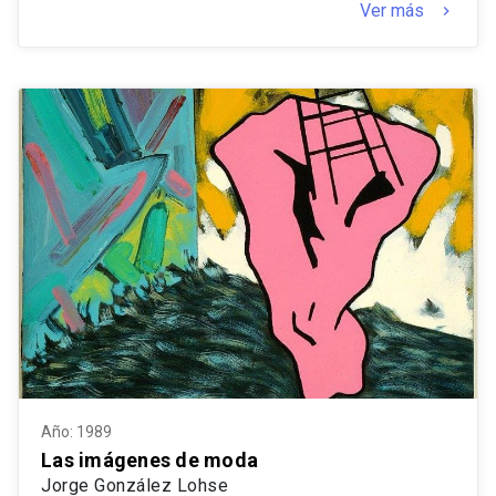
Ver más
keyboard_arrow_right
Año: 1989
Las imágenes de moda
Jorge González Lohse