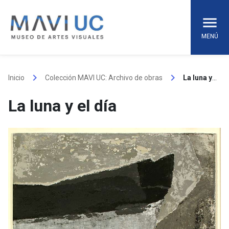
Skip
to
content
MENÚ
keyboard_arrow_right
keyboard_arrow_right
Inicio
Colección MAVI UC: Archivo de obras
La luna y el día
La luna y el día