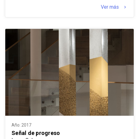
Ver más
keyboard_arrow_right
Año: 2017
Señal de progreso