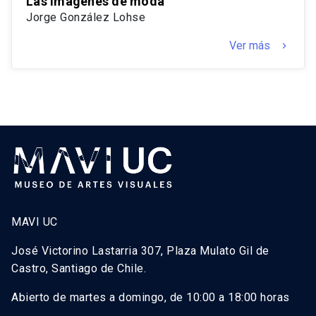
Las imágenes de moda
Jorge González Lohse
Ver más
keyboard_arrow_right
MAVI UC
José Victorino Lastarria 307, Plaza Mulato Gil de
Castro, Santiago de Chile.
Abierto de martes a domingo, de 10:00 a 18:00 horas