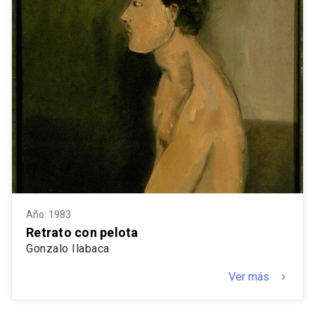
Año: 1983
Retrato con pelota
Gonzalo Ilabaca
Ver más
keyboard_arrow_right