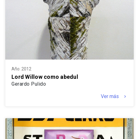
Año: 2012
Lord Willow como abedul
Gerardo Pulido
Ver más
keyboard_arrow_right