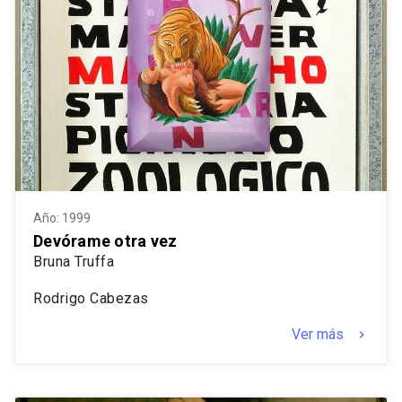
Año: 1999
Devórame otra vez
Bruna Truffa
Rodrigo Cabezas
Ver más
keyboard_arrow_right