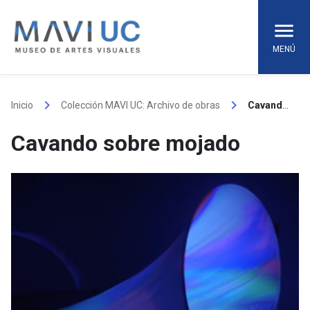
Skip
to
content
MENÚ
keyboard_arrow_right
keyboard_arrow_right
Inicio
Colección MAVI UC: Archivo de obras
Cavando sobre mojado
Cavando sobre mojado