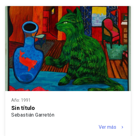
Año: 1991
Sin título
Sebastián Garretón
Ver más
keyboard_arrow_right