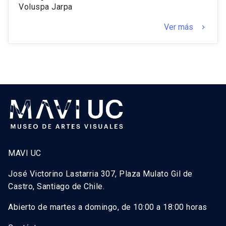
Voluspa Jarpa
Ver más
keyboard_arrow_right
MAVI UC
José Victorino Lastarria 307, Plaza Mulato Gil de
Castro, Santiago de Chile.
Abierto de martes a domingo, de 10:00 a 18:00 horas