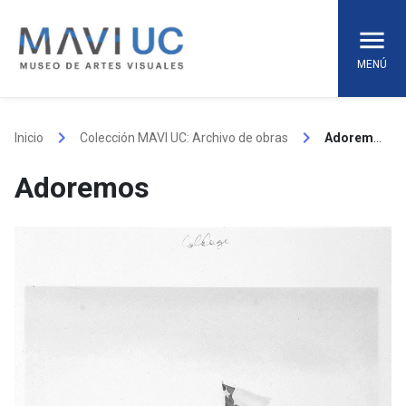
Skip
to
content
MENÚ
keyboard_arrow_right
keyboard_arrow_right
Inicio
Colección MAVI UC: Archivo de obras
Adoremos
Adoremos