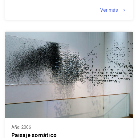
Ver más
keyboard_arrow_right
Año: 2006
Paisaje somático