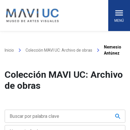
Skip
to
content
MENÚ
Nemesio
keyboard_arrow_right
keyboard_arrow_right
Inicio
Colección MAVI UC: Archivo de obras
Antúnez
Colección MAVI UC: Archivo
de obras