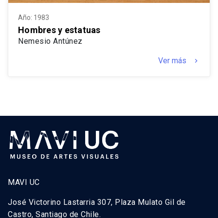
Año: 1983
Hombres y estatuas
Nemesio Antúnez
Ver más
keyboard_arrow_right
MAVI UC
José Victorino Lastarria 307, Plaza Mulato Gil de
Castro, Santiago de Chile.